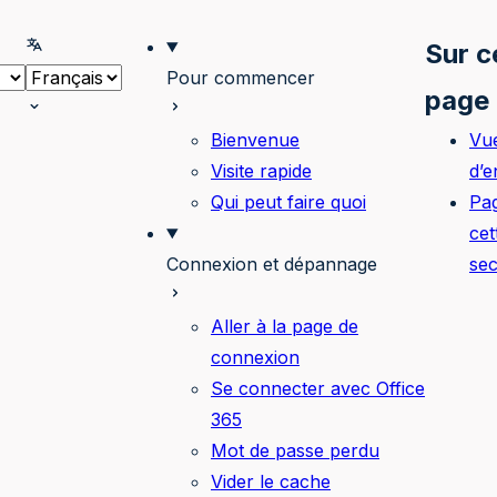
onner le thème
Selectionner la langue
Sur c
Pour commencer
page
Bienvenue
Vu
Visite rapide
d’
Qui peut faire quoi
Pa
cet
Connexion et dépannage
sec
Aller à la page de
connexion
Se connecter avec Office
365
Mot de passe perdu
Vider le cache