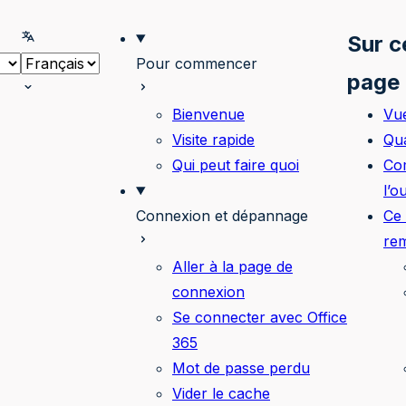
onner le thème
Selectionner la langue
Sur c
Pour commencer
page
Bienvenue
Vu
Visite rapide
Qua
Qui peut faire quoi
Co
l’o
Connexion et dépannage
Ce
rem
Aller à la page de
connexion
Se connecter avec Office
365
Mot de passe perdu
Vider le cache