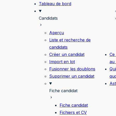
Tableau de bord
Candidats
Aperçu
Liste et recherche de
candidats
Créer un candidat
Ce 
Import en lot
au 
Fusionner les doublons
Qui
Supprimer un candidat
quo
As
Fiche candidat
Fiche candidat
Fichiers et CV