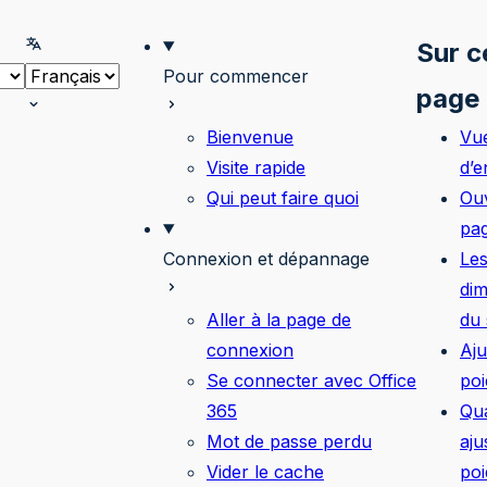
onner le thème
Selectionner la langue
Sur c
Pour commencer
page
Bienvenue
Vu
Visite rapide
d’
Qui peut faire quoi
Ouv
pa
Connexion et dépannage
Le
di
Aller à la page de
du
connexion
Aju
Se connecter avec Office
poi
365
Qu
Mot de passe perdu
aju
Vider le cache
poi