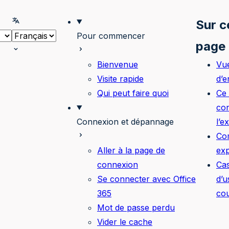
onner le thème
Selectionner la langue
Sur c
Pour commencer
page
Bienvenue
Vu
Visite rapide
d’
Qui peut faire quoi
Ce
con
Connexion et dépannage
l’e
Co
Aller à la page de
exp
connexion
Ca
Se connecter avec Office
d’u
365
co
Mot de passe perdu
Vider le cache