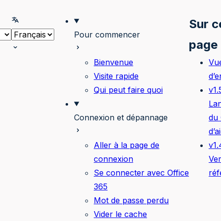
onner le thème
Selectionner la langue
Sur c
Pour commencer
page
Bienvenue
Vu
Visite rapide
d’
Qui peut faire quoi
v1.
La
Connexion et dépannage
du 
d’a
Aller à la page de
v1.
connexion
Ver
Se connecter avec Office
réf
365
Mot de passe perdu
Vider le cache